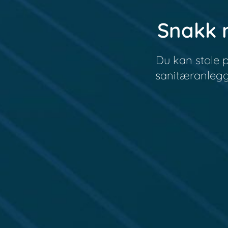
Snakk 
Du kan stole p
sanitæranlegg.