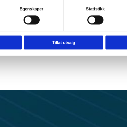
mer
Vanntetting og tetningsar
Egenskaper
Statistikk
vasker, dusjer og
Vedlikehold av sanitæruts
lekkasjedeteksjon og repa
Tillat utvalg