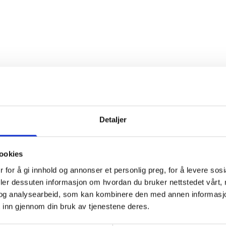
nitærløsninger
Detaljer
t fra installasjon og montering av sanitærutstyr ti
tilgjengelig, og hjelper deg å velge det som passer
ookies
 samsvar med gjeldende standarder i bransjen. I till
 for å gi innhold og annonser et personlig preg, for å levere sos
tt sanitæranlegg fungerer optimalt og forhindrer at 
deler dessuten informasjon om hvordan du bruker nettstedet vårt,
og analysearbeid, som kan kombinere den med annen informasjon d
 inn gjennom din bruk av tjenestene deres.