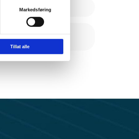
beid
Markedsføring
tyr, som inspeksjon,
rasjoner
Tillat alle