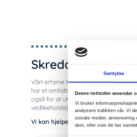
Skreddersydde sa
Samtykke
Vårt erfarne team kan hjelpe deg med al
har et omfattende utvalg sanitærutstyr 
Denne nettsiden anvender c
også for at utstyret er funksjonelt og i
Vi bruker informasjonskapsler
vedlikeholdstjenester for å sikre at di
analysere trafikken vår. Vi 
sosiale medier, annonsering 
Vi kan hjelpe deg med:
dem, eller som de har samlet