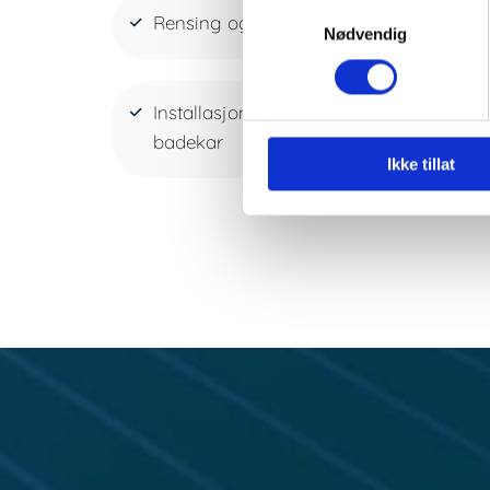
Samtykkevalg
Rensing og rengjøring av avløpssyste
Nødvendig
Installasjon og montering av toaletter, 
badekar
Ikke tillat