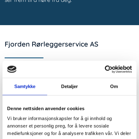
Fjorden Rørleggerservice AS
Raveien 191 B

3242 Sandefjord
Samtykke
Detaljer
Om
400 34 074

christian@fjordenror.no

Denne nettsiden anvender cookies
roger@fjordenror.no

Vi bruker informasjonskapsler for å gi innhold og
annonser et personlig preg, for å levere sosiale
mediefunksjoner og for å analysere trafikken vår. Vi deler