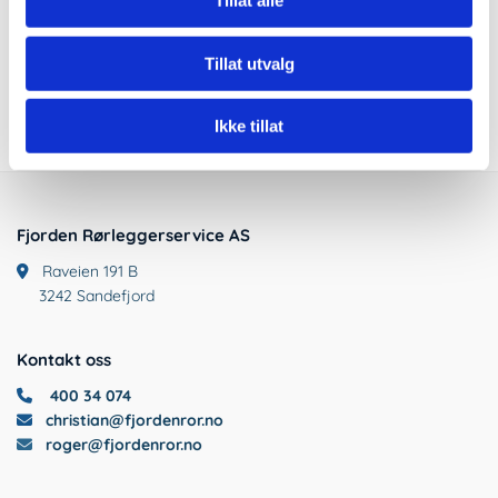
Tillat alle
Tillat utvalg
Ikke tillat
Fjorden Rørleggerservice AS
Raveien 191 B

3242 Sandefjord
Kontakt oss
400 34 074

christian@fjordenror.no

roger@fjordenror.no
