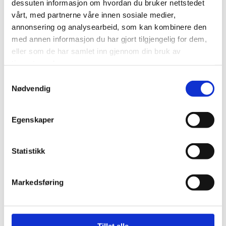
dessuten informasjon om hvordan du bruker nettstedet
vårt, med partnerne våre innen sosiale medier,
annonsering og analysearbeid, som kan kombinere den
Navn*
med annen informasjon du har gjort tilgjengelig for dem,
eller som de har samlet inn gjennom din bruk av
tjenestene deres.
Telefon*
Samtykkevalg
Nødvendig
E-post*
Egenskaper
Statistikk
Melding
Markedsføring